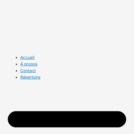
Aller
au
contenu
Accueil
À propos
Contact
Répertoire