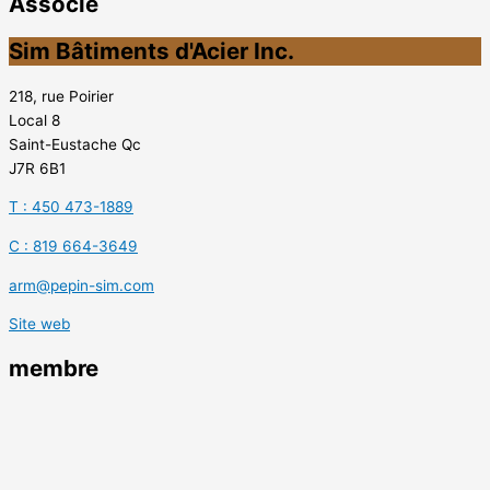
Associé
Sim Bâtiments d'Acier Inc.
218, rue Poirier
Local 8
Saint-Eustache Qc
J7R 6B1
T : 450 473-1889
C : 819 664-3649
arm@pepin-sim.com
Site web
membre