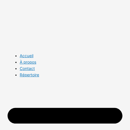
Aller
au
contenu
Accueil
À propos
Contact
Répertoire