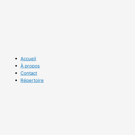
Aller
au
contenu
Accueil
À propos
Contact
Répertoire