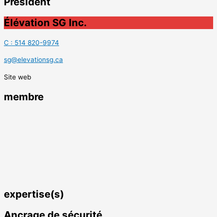
Président
Élévation SG Inc.
C : 514 820-9974
sg@elevationsg.ca
Site web
membre
expertise(s)
Ancrage de sécurité