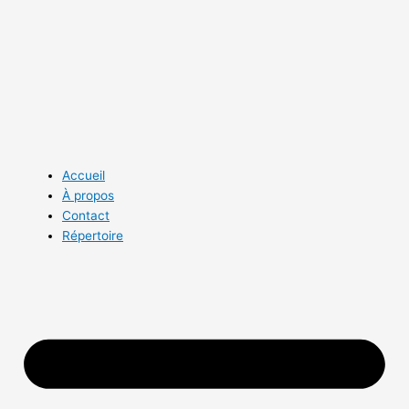
Aller
au
contenu
Accueil
À propos
Contact
Répertoire