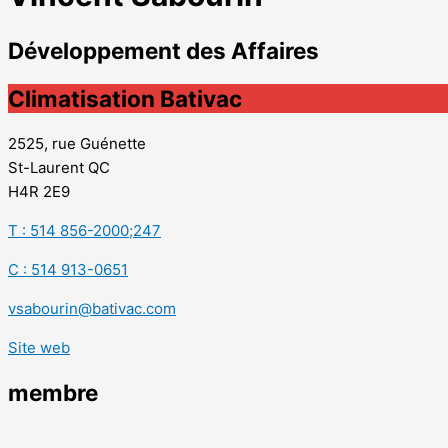
Développement des Affaires
Climatisation Bativac
2525, rue Guénette
St-Laurent QC
H4R 2E9
T : 514 856-2000;247
C : 514 913-0651
vsabourin@bativac.com
Site web
membre