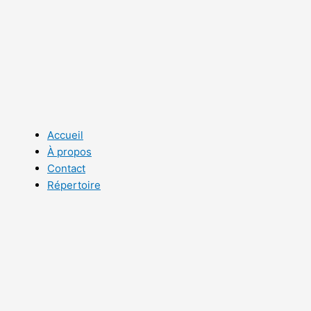
Aller
au
contenu
Accueil
À propos
Contact
Répertoire