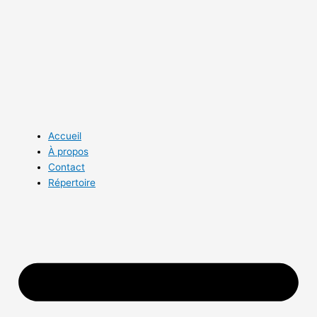
Aller
au
contenu
Accueil
À propos
Contact
Répertoire