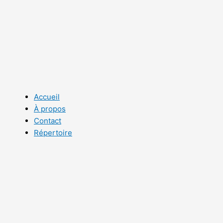
Aller
au
contenu
Accueil
À propos
Contact
Répertoire