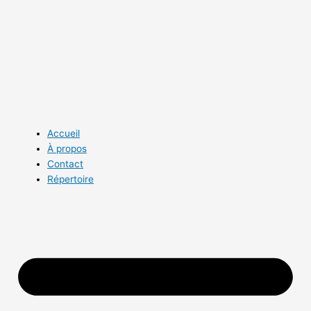
Aller
au
contenu
Accueil
À propos
Contact
Répertoire